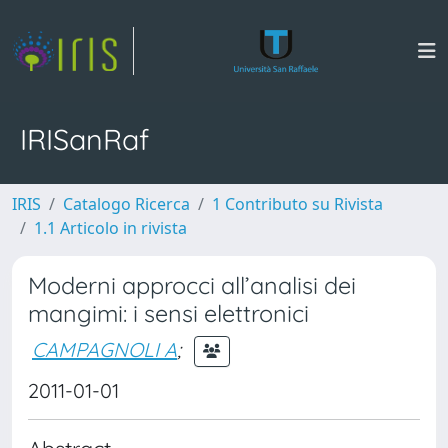
IRISanRaf
IRIS
Catalogo Ricerca
1 Contributo su Rivista
1.1 Articolo in rivista
Moderni approcci all’analisi dei
mangimi: i sensi elettronici
CAMPAGNOLI A
;
2011-01-01