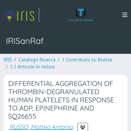
IRISanRaf
IRIS
Catalogo Ricerca
1 Contributo su Rivista
1.1 Articolo in rivista
DIFFERENTIAL AGGREGATION OF
THROMBIN-DEGRANULATED
HUMAN PLATELETS IN RESPONSE
TO ADP, EPINEPHRINE AND
SQ26655
RUSSO, Matteo Antonio
;