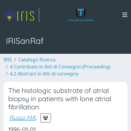
IRISanRaf
IRIS
Catalogo Ricerca
4 Contributo in Atti di Convegno (Proceeding)
4.2 Abstract in Atti di convegno
The histologic substrate of atrial
biopsy in patients with lone atrial
fibrillation.
Russo MA
;
1996-01-01