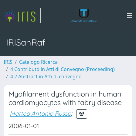
IRISanRaf
IRIS
Catalogo Ricerca
4 Contributo in Atti di Convegno (Proceeding)
4.2 Abstract in Atti di convegno
Myofilament dysfunction in human
cardiomyocytes with fabry disease
Matteo Antonio Russo
;
2006-01-01