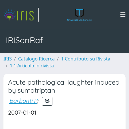
IRISanRaf
IRIS
Catalogo Ricerca
1 Contributo su Rivista
1.1 Articolo in rivista
Acute pathological laughter induced
by sumatriptan
Barbanti P
;
2007-01-01