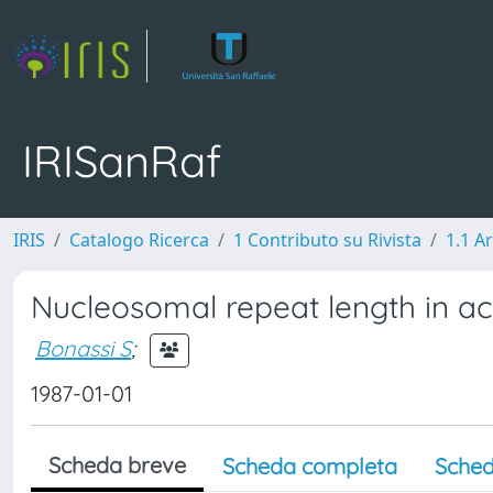
IRISanRaf
IRIS
Catalogo Ricerca
1 Contributo su Rivista
1.1 Ar
Nucleosomal repeat length in ac
Bonassi S
;
1987-01-01
Scheda breve
Scheda completa
Sched