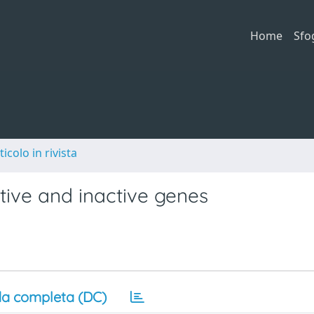
Home
Sfo
ticolo in rivista
tive and inactive genes
a completa (DC)