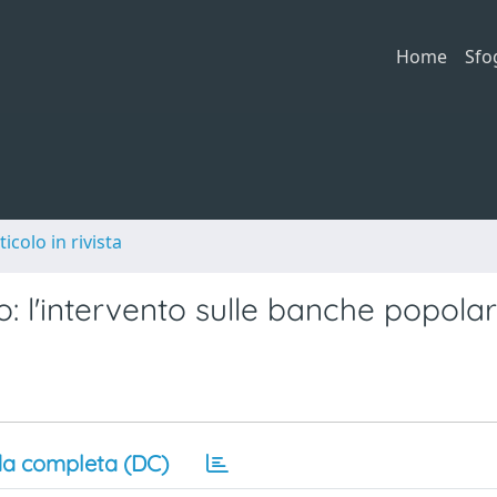
Home
Sfo
ticolo in rivista
: l'intervento sulle banche popolar
a completa (DC)