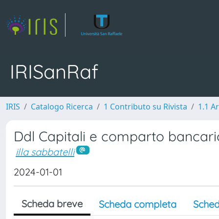
IRISanRaf
IRIS
Catalogo Ricerca
1 Contributo su Rivista
1.1 Ar
Ddl Capitali e comparto bancario
illa sabbatelli
2024-01-01
Scheda breve
Scheda completa
Sched