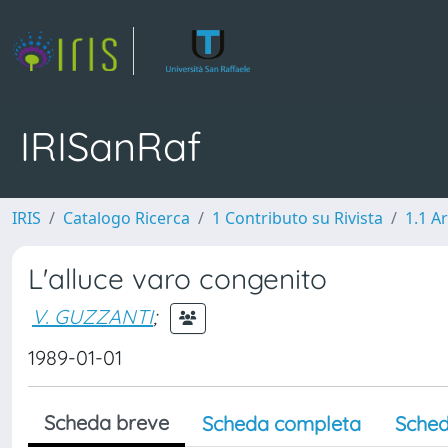
IRISanRaf
IRIS
Catalogo Ricerca
1 Contributo su Rivista
1.1 Ar
L'alluce varo congenito
V. GUZZANTI
;
1989-01-01
Scheda breve
Scheda completa
Sched