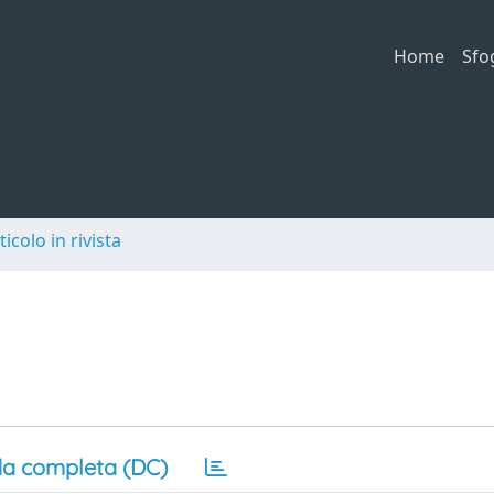
Home
Sfo
ticolo in rivista
a completa (DC)