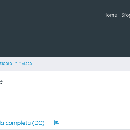
Home
Sfo
ticolo in rivista
e
a completa (DC)