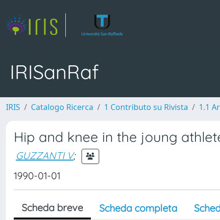
IRISanRaf
IRIS
Catalogo Ricerca
1 Contributo su Rivista
1.1 Ar
Hip and knee in the joung athlet
GUZZANTI V
;
1990-01-01
Scheda breve
Scheda completa
Sched