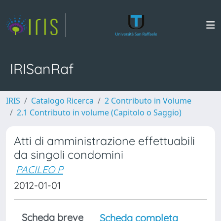
IRISanRaf
IRIS
Catalogo Ricerca
2 Contributo in Volume
2.1 Contributo in volume (Capitolo o Saggio)
Atti di amministrazione effettuabili
da singoli condomini
PACILEO P
2012-01-01
Scheda breve
Scheda completa