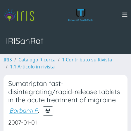
IRISanRaf
IRIS
Catalogo Ricerca
1 Contributo su Rivista
1.1 Articolo in rivista
Sumatriptan fast-
disintegrating/rapid-release tablets
in the acute treatment of migraine
Barbanti P
;
2007-01-01