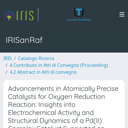
IRISanRaf
IRIS
Catalogo Ricerca
4 Contributo in Atti di Convegno (Proceeding)
4.2 Abstract in Atti di convegno
Advancements in Atomically Precise
Catalysts for Oxygen Reduction
Reaction: Insights into
Electrochemical Activity and
Structural Dynamics of a Pd(II)