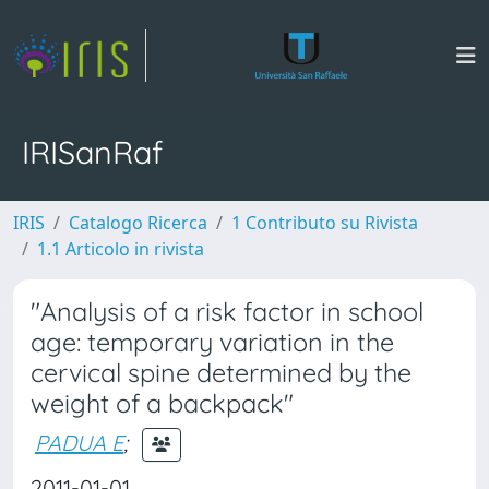
IRISanRaf
IRIS
Catalogo Ricerca
1 Contributo su Rivista
1.1 Articolo in rivista
"Analysis of a risk factor in school
age: temporary variation in the
cervical spine determined by the
weight of a backpack"
PADUA E
;
2011-01-01