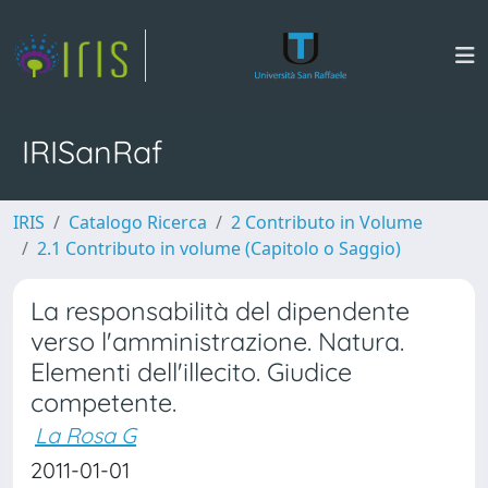
IRISanRaf
IRIS
Catalogo Ricerca
2 Contributo in Volume
2.1 Contributo in volume (Capitolo o Saggio)
La responsabilità del dipendente
verso l'amministrazione. Natura.
Elementi dell'illecito. Giudice
competente.
La Rosa G
2011-01-01