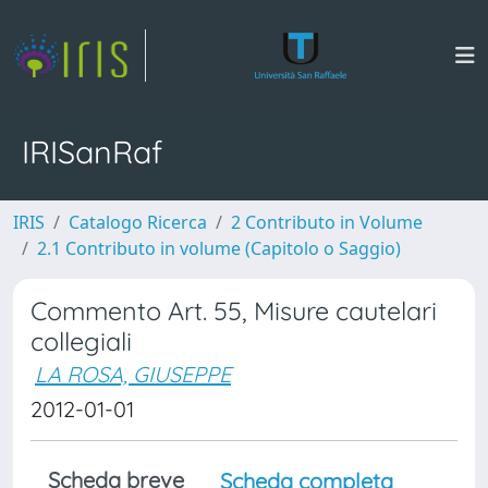
IRISanRaf
IRIS
Catalogo Ricerca
2 Contributo in Volume
2.1 Contributo in volume (Capitolo o Saggio)
Commento Art. 55, Misure cautelari
collegiali
LA ROSA, GIUSEPPE
2012-01-01
Scheda breve
Scheda completa