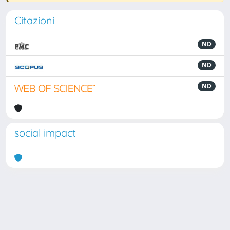
Citazioni
ND
ND
ND
social impact