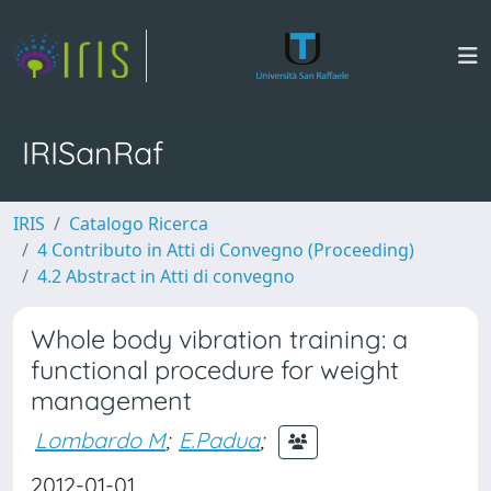
IRISanRaf
IRIS
Catalogo Ricerca
4 Contributo in Atti di Convegno (Proceeding)
4.2 Abstract in Atti di convegno
Whole body vibration training: a
functional procedure for weight
management
Lombardo M
;
E.Padua
;
2012-01-01