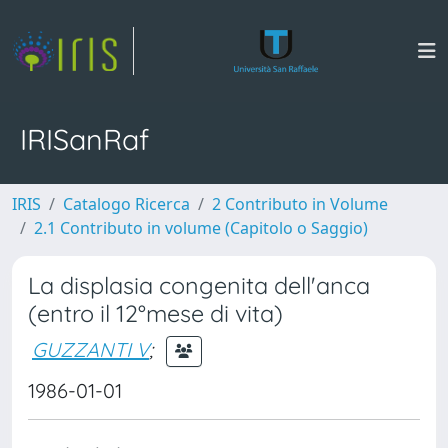
IRISanRaf
IRIS
Catalogo Ricerca
2 Contributo in Volume
2.1 Contributo in volume (Capitolo o Saggio)
La displasia congenita dell'anca
(entro il 12°mese di vita)
GUZZANTI V
;
1986-01-01