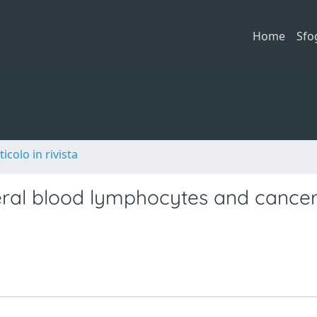
Home
Sfo
ticolo in rivista
eral blood lymphocytes and cancer 