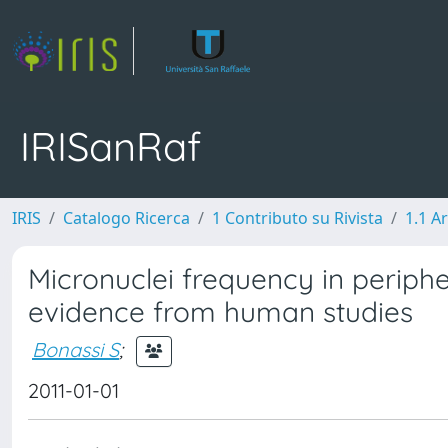
IRISanRaf
IRIS
Catalogo Ricerca
1 Contributo su Rivista
1.1 Ar
Micronuclei frequency in periph
evidence from human studies
Bonassi S
;
2011-01-01