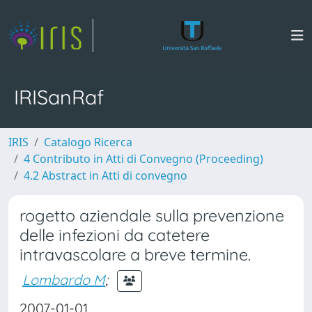
IRISanRaf
IRIS
Catalogo Ricerca
4 Contributo in Atti di Convegno (Proceeding)
4.2 Abstract in Atti di convegno
rogetto aziendale sulla prevenzione
delle infezioni da catetere
intravascolare a breve termine.
Lombardo M
;
2007-01-01