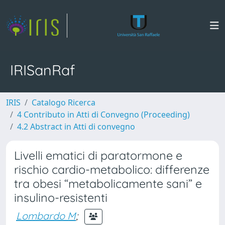
IRISanRaf
IRIS
Catalogo Ricerca
4 Contributo in Atti di Convegno (Proceeding)
4.2 Abstract in Atti di convegno
Livelli ematici di paratormone e
rischio cardio-metabolico: differenze
tra obesi “metabolicamente sani” e
insulino-resistenti
Lombardo M
;