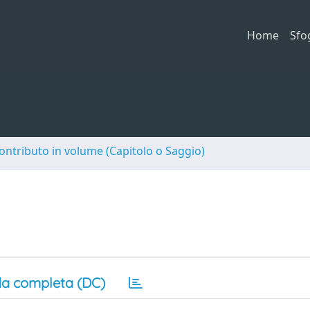
Home
Sfo
ontributo in volume (Capitolo o Saggio)
a completa (DC)