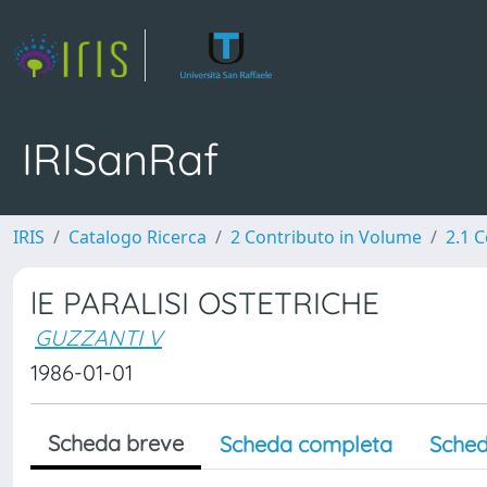
IRISanRaf
IRIS
Catalogo Ricerca
2 Contributo in Volume
2.1 C
lE PARALISI OSTETRICHE
GUZZANTI V
1986-01-01
Scheda breve
Scheda completa
Sched