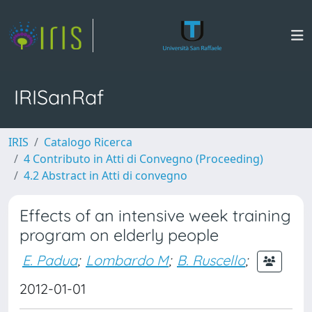
IRISanRaf
IRIS
Catalogo Ricerca
4 Contributo in Atti di Convegno (Proceeding)
4.2 Abstract in Atti di convegno
Effects of an intensive week training
program on elderly people
E. Padua
;
Lombardo M
;
B. Ruscello
;
2012-01-01