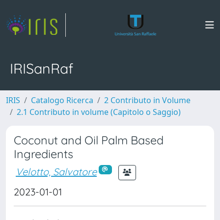
IRISanRaf
IRIS
Catalogo Ricerca
2 Contributo in Volume
2.1 Contributo in volume (Capitolo o Saggio)
Coconut and Oil Palm Based
Ingredients
Velotto, Salvatore
2023-01-01