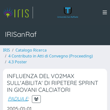
IRISanRaf
IRIS
Catalogo Ricerca
4 Contributo in Atti di Convegno (Proceeding)
4.3 Poster
INFLUENZA DEL VO2MAX
SULL'ABILITA' DI RIPETERE SPRINT
IN GIOVANI CALCIATORI
PADUA E
;
2005-01-01