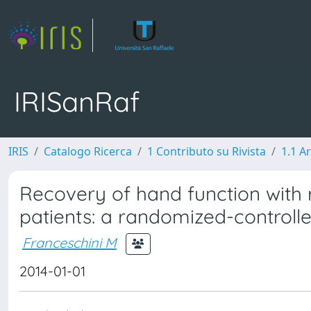
IRISanRaf
IRIS
Catalogo Ricerca
1 Contributo su Rivista
1.1 Ar
Recovery of hand function with 
patients: a randomized-controlled
Franceschini M
2014-01-01