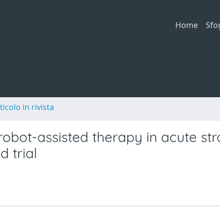
Home
Sfo
ticolo in rivista
robot-assisted therapy in acute st
 trial