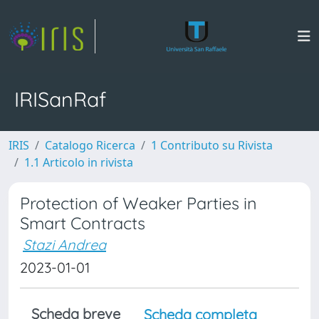
IRISanRaf
IRIS
Catalogo Ricerca
1 Contributo su Rivista
1.1 Articolo in rivista
Protection of Weaker Parties in
Smart Contracts
Stazi Andrea
2023-01-01
Scheda breve
Scheda completa