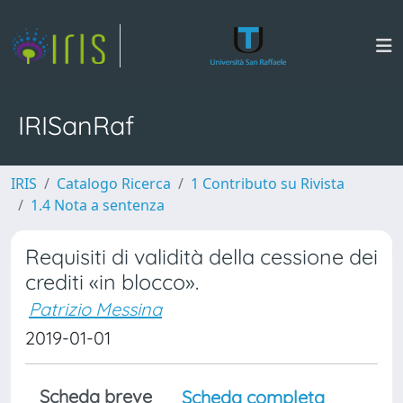
IRISanRaf
IRIS
Catalogo Ricerca
1 Contributo su Rivista
1.4 Nota a sentenza
Requisiti di validità della cessione dei
crediti «in blocco».
Patrizio Messina
2019-01-01
Scheda breve
Scheda completa