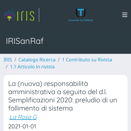
IRISanRaf
IRIS
Catalogo Ricerca
1 Contributo su Rivista
1.1 Articolo in rivista
La (nuova) responsabilità
amministrativa a seguito del d.l.
Semplificazioni 2020: preludio di un
fallimento di sistema
La Rosa G
2021-01-01