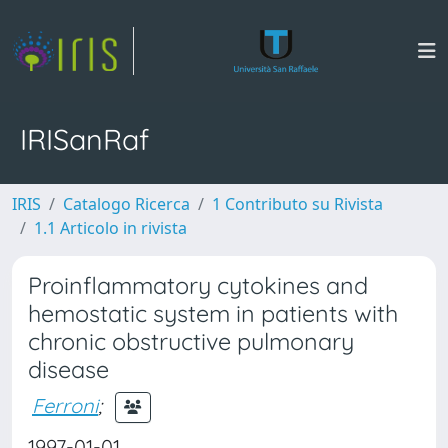
IRISanRaf
IRIS
Catalogo Ricerca
1 Contributo su Rivista
1.1 Articolo in rivista
Proinflammatory cytokines and
hemostatic system in patients with
chronic obstructive pulmonary
disease
Ferroni
;
1997-01-01