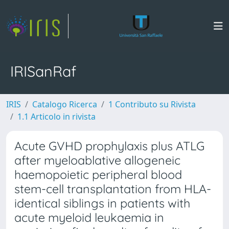
IRISanRaf
IRIS
Catalogo Ricerca
1 Contributo su Rivista
1.1 Articolo in rivista
Acute GVHD prophylaxis plus ATLG
after myeloablative allogeneic
haemopoietic peripheral blood
stem-cell transplantation from HLA-
identical siblings in patients with
acute myeloid leukaemia in