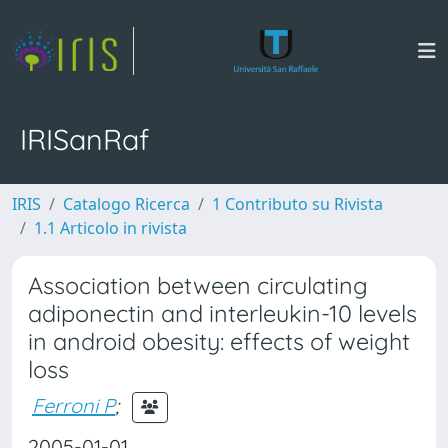
IRISanRaf
IRIS
Catalogo Ricerca
1 Contributo su Rivista
1.1 Articolo in rivista
Association between circulating
adiponectin and interleukin-10 levels
in android obesity: effects of weight
loss
Ferroni P
;
2005-01-01