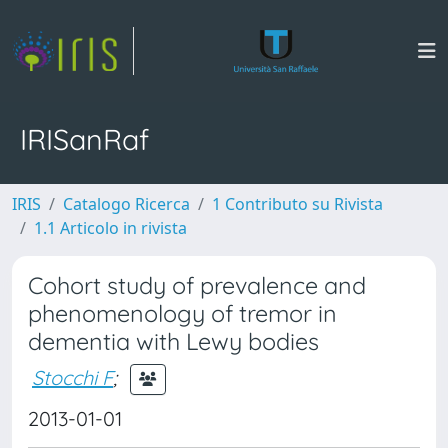
IRISanRaf
IRIS
Catalogo Ricerca
1 Contributo su Rivista
1.1 Articolo in rivista
Cohort study of prevalence and
phenomenology of tremor in
dementia with Lewy bodies
Stocchi F
;
2013-01-01