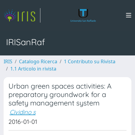
IRISanRaf
IRIS
Catalogo Ricerca
1 Contributo su Rivista
1.1 Articolo in rivista
Urban green spaces activities: A
preparatory groundwork for a
safety management system
Cividino s
2016-01-01