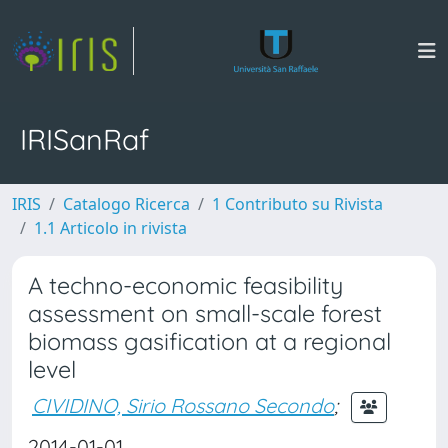
IRISanRaf
IRIS
Catalogo Ricerca
1 Contributo su Rivista
1.1 Articolo in rivista
A techno-economic feasibility
assessment on small-scale forest
biomass gasification at a regional
level
CIVIDINO, Sirio Rossano Secondo
;
2014-01-01