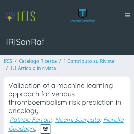
IRISanRaf
IRIS
Catalogo Ricerca
1 Contributo su Rivista
1.1 Articolo in rivista
Validation of a machine learning
approach for venous
thromboembolism risk prediction in
oncology
Patrizia Ferroni
;
Noemi Scarpato
;
Fiorella
Guadagni
;