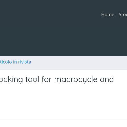
Home
Sfo
ticolo in rivista
locking tool for macrocycle and