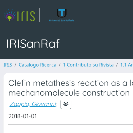
IRISanRaf
IRIS
Catalogo Ricerca
1 Contributo su Rivista
1.1 Ar
Olefin metathesis reaction as a 
mechanomolecule construction
Zappia, Giovanni
;
2018-01-01