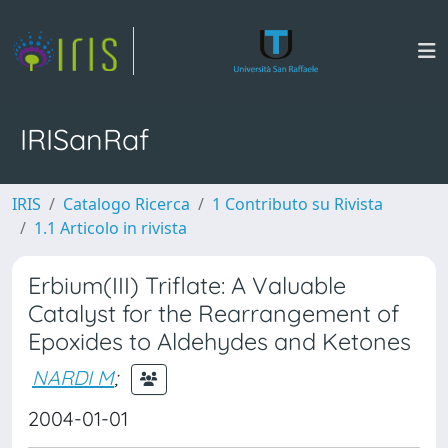
IRISanRaf
IRIS
Catalogo Ricerca
1 Contributo su Rivista
1.1 Articolo in rivista
Erbium(III) Triflate: A Valuable
Catalyst for the Rearrangement of
Epoxides to Aldehydes and Ketones
NARDI M
;
2004-01-01