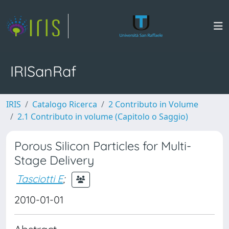
IRISanRaf
IRIS
Catalogo Ricerca
2 Contributo in Volume
2.1 Contributo in volume (Capitolo o Saggio)
Porous Silicon Particles for Multi-
Stage Delivery
Tasciotti E
;
2010-01-01