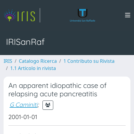
IRISanRaf
IRIS
Catalogo Ricerca
1 Contributo su Rivista
1.1 Articolo in rivista
An apparent idiopathic case of
relapsing acute pancreatitis
G Caminiti
;
2001-01-01