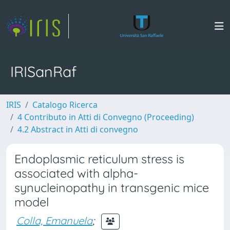
IRISanRaf
IRIS
Catalogo Ricerca
4 Contributo in Atti di Convegno (Proceeding)
4.2 Abstract in Atti di convegno
Endoplasmic reticulum stress is
associated with alpha-
synucleinopathy in transgenic mice
model
Colla, Emanuela
;