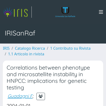
IRISanRaf
IRIS
Catalogo Ricerca
1 Contributo su Rivista
1.1 Articolo in rivista
Correlations between phenotype
and microsatellite instability in
HNPCC: implications for genetic
testing
Guadagni F
;
2004-01-01