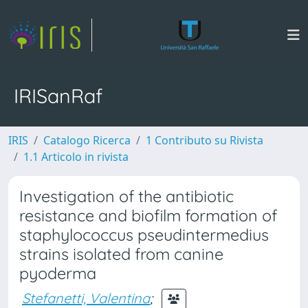
IRISanRaf
IRIS
Catalogo Ricerca
1 Contributo su Rivista
1.1 Articolo in rivista
Investigation of the antibiotic
resistance and biofilm formation of
staphylococcus pseudintermedius
strains isolated from canine
pyoderma
Stefanetti, Valentina
;