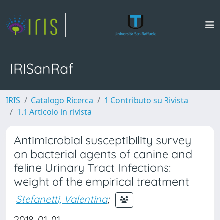
IRISanRaf
IRIS
Catalogo Ricerca
1 Contributo su Rivista
1.1 Articolo in rivista
Antimicrobial susceptibility survey
on bacterial agents of canine and
feline Urinary Tract Infections:
weight of the empirical treatment
Stefanetti, Valentina
;
2018-01-01