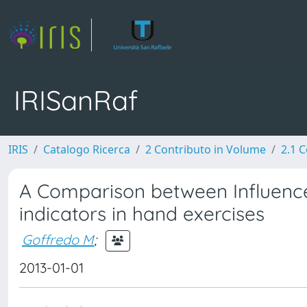
IRISanRaf
IRIS
Catalogo Ricerca
2 Contributo in Volume
2.1 C
A Comparison between Influence 
indicators in hand exercises
Goffredo M
;
2013-01-01