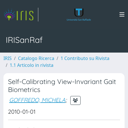
IRISanRaf
IRIS
Catalogo Ricerca
1 Contributo su Rivista
1.1 Articolo in rivista
Self-Calibrating View-Invariant Gait
Biometrics
GOFFREDO, MICHELA
;
2010-01-01