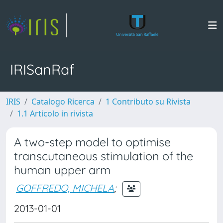
IRISanRaf
IRIS
Catalogo Ricerca
1 Contributo su Rivista
1.1 Articolo in rivista
A two-step model to optimise
transcutaneous stimulation of the
human upper arm
GOFFREDO, MICHELA
;
2013-01-01