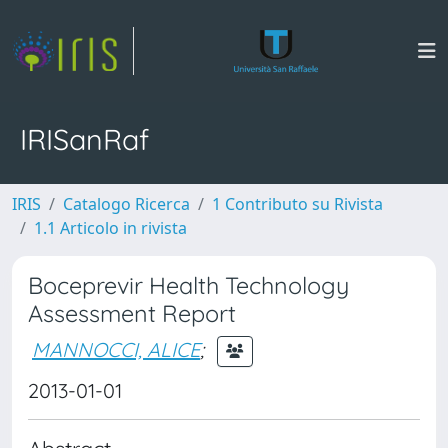
IRISanRaf
IRIS
Catalogo Ricerca
1 Contributo su Rivista
1.1 Articolo in rivista
Boceprevir Health Technology
Assessment Report
MANNOCCI, ALICE
;
2013-01-01