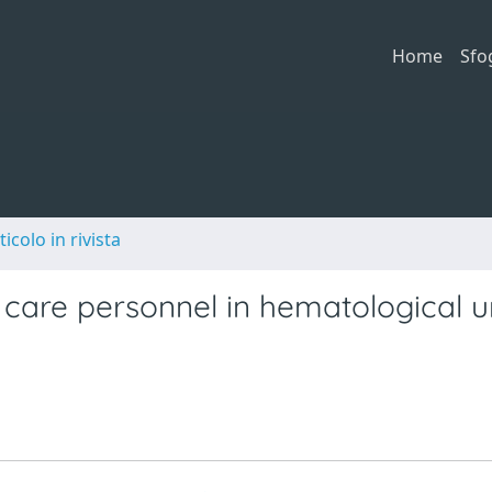
Home
Sfo
ticolo in rivista
care personnel in hematological un