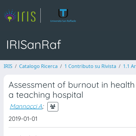
IRISanRaf
IRIS
Catalogo Ricerca
1 Contributo su Rivista
1.1 Ar
Assessment of burnout in health 
a teaching hospital
Mannocci A
;
2019-01-01