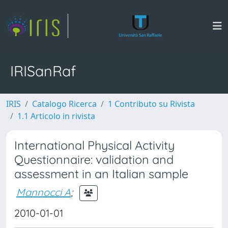
IRISanRaf
IRIS
Catalogo Ricerca
1 Contributo su Rivista
1.1 Articolo in rivista
International Physical Activity
Questionnaire: validation and
assessment in an Italian sample
Mannocci A
;
2010-01-01