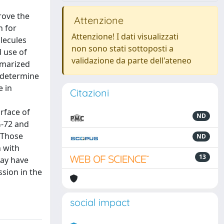
rove the
Attenzione
n for
Attenzione! I dati visualizzati
lecules
non sono stati sottoposti a
d use of
validazione da parte dell'ateneo
mmarized
o determine
e in
Citazioni
rface of
ND
G-72 and
 Those
ND
n with
13
may have
ssion in the
social impact